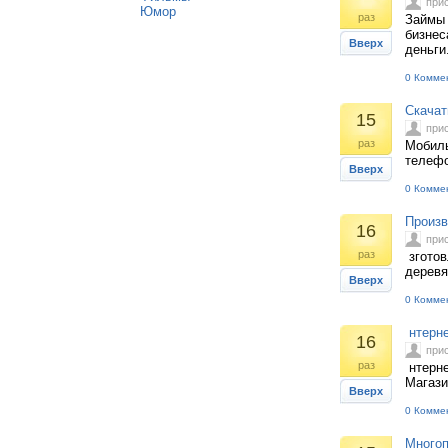
при
Юмор
раз
Займы 
бизнес
Вверх
деньги
0 Комме
Скачат
15
при
раз
Мобиль
телефо
Вверх
0 Комме
Произв
16
при
раз
зготов
деревя
Вверх
0 Комме
нтерне
16
при
раз
нтерне
Магази
Вверх
0 Комме
Многоп