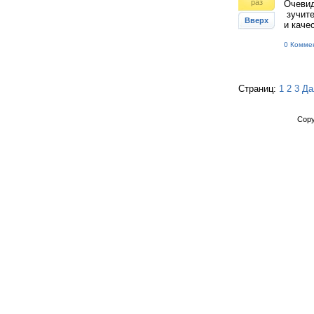
раз
Очевид
зучите
Вверх
и качес
0 Комме
Страниц:
1
2
3
Да
Copy