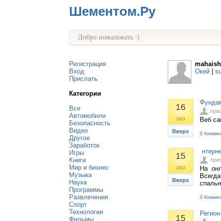
Шементом.Ру
Добро пожаловать :)
Регистрация
mahais
Вход
Окей
|
s
Прислать
Категории
Фундам
16
Все
при
Автомобили
раз
Веб са
Безопасность
Видео
Вверх
0 Комме
Другое
Заработок
нтерне
Игры
15
Книги
при
Мир и бизнес
раз
На онл
Музыка
Всегда
Вверх
Наука
спальн
Программы
Развлечения
0 Комме
Спорт
Технологии
Регион
15
Фильмы