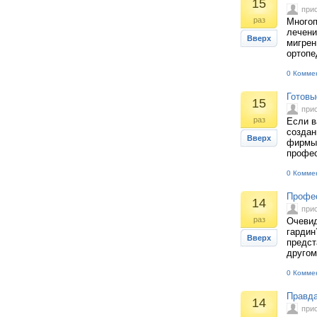
15
при
раз
Многоп
лечени
Вверх
мигрен
ортопе
0 Комме
Готовы
15
при
раз
Если в
создан
Вверх
фирмы 
профес
0 Комме
Профес
14
при
раз
Очевид
гардин
Вверх
предст
другом,
0 Комме
Правда
14
при