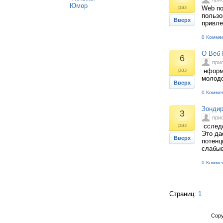
Юмор
раз
Web по
пользо
Вверх
привле
0 Комме
О Веб 
6
при
раз
нформа
молодо
Вверх
0 Комме
Зондир
3
при
раз
сследо
Это да
Вверх
потенц
слабые
0 Комме
Страниц:
1
Copy