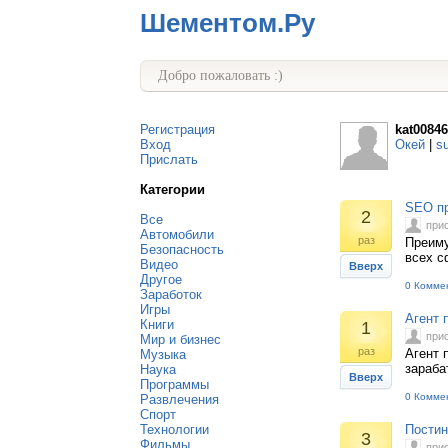
Шементом.Ру
Добро пожаловать :)
Регистрация
kat00846
Вход
Окей
|
s
Прислать
Категории
SEO пр
2
Все
при
Автомобили
раз
Преиму
Безопасность
всех с
Видео
Вверх
Другое
0 Комме
Заработок
Игры
Агент 
Книги
1
при
Мир и бизнес
раз
Агент 
Музыка
заpаба
Наука
Вверх
Программы
0 Комме
Развлечения
Спорт
Технологии
Постин
3
Фильмы
при