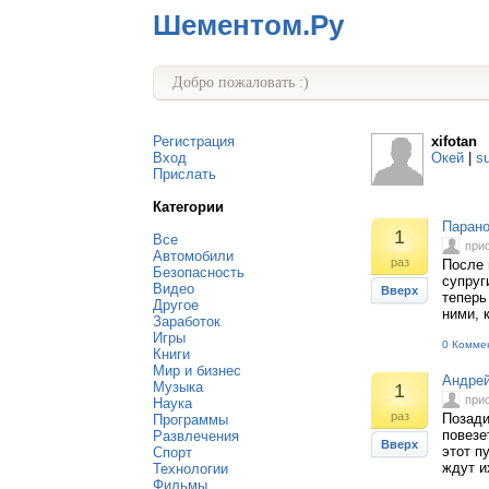
Шементом.Ру
Добро пожаловать :)
Регистрация
xifotan
Вход
Окей
|
s
Прислать
Категории
Парано
1
Все
при
Автомобили
раз
После 
Безопасность
супруг
Видео
Вверх
теперь
Другое
ними, 
Заработок
Игры
0 Комме
Книги
Мир и бизнес
Андрей
Музыка
1
при
Наука
раз
Позади
Программы
повезе
Развлечения
Вверх
этот п
Спорт
ждут и
Технологии
Фильмы