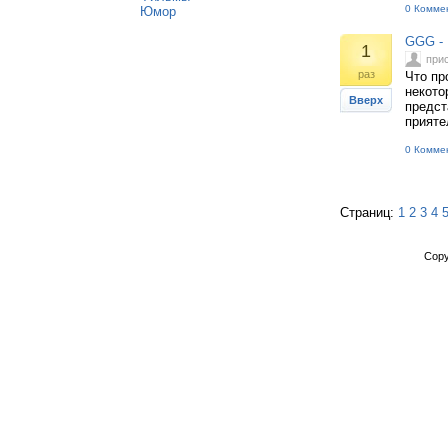
0 Комме
Юмор
GGG - 
1
при
раз
Что пр
некото
Вверх
предст
прияте
0 Комме
Страниц:
1
2
3
4
Copy