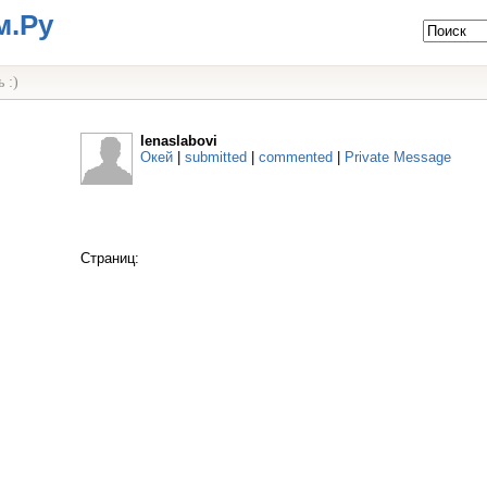
м.Ру
 :)
lenaslabovi
Окей
|
submitted
|
commented
|
Private Message
Страниц: