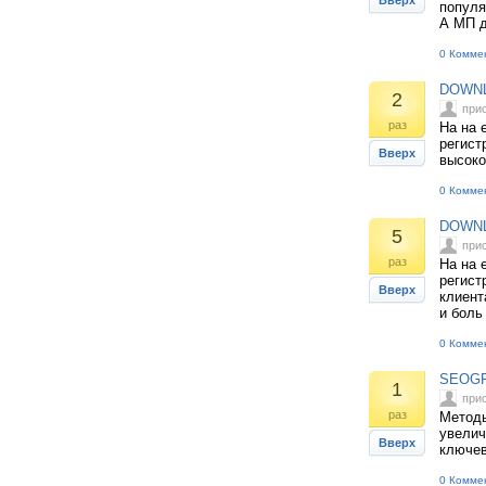
Вверх
популя
А МП д
0 Комме
DOWNLO
2
при
раз
На на 
регист
Вверх
высоко
0 Комме
DOWNL
5
при
раз
На на 
регист
Вверх
клиент
и боль
0 Комме
SEOGRO
1
при
раз
Методы
увелич
Вверх
ключев
0 Комме