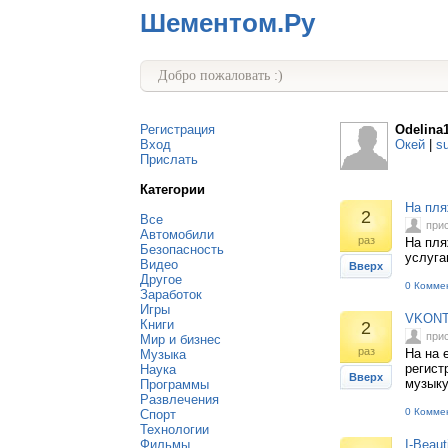
Шементом.Ру
Добро пожаловать :)
Регистрация
Odelina
Вход
Окей
|
s
Прислать
Категории
На пля
2
Все
при
Автомобили
раз
На пля
Безопасность
услуга
Видео
Вверх
Другое
0 Комме
Заработок
Игры
VKONTA
Книги
2
при
Мир и бизнес
раз
На на 
Музыка
регист
Наука
Вверх
музыку
Программы
Развлечения
0 Комме
Спорт
Технологии
Фильмы
I-Beaut