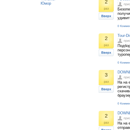
2
Юмор
при
раз
Безопе
получи
Вверх
удивит
0 Комме
Tour-D
2
при
раз
Подбор
персон
Вверх
туропе
0 Комме
DOWNLO
3
при
раз
На на 
регист
Вверх
скачив
браузе
0 Комме
DOWNLO
2
при
раз
На на 
отправ