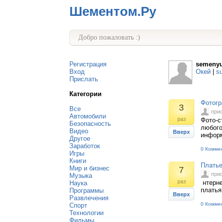
Шементом.Ру
Добро пожаловать :)
Регистрация
semenyu
Вход
Окей
|
s
Прислать
Категории
Фотогр
3
Все
при
Автомобили
раз
Фото-с
Безопасность
любого
Видео
Вверх
информ
Другое
Заработок
0 Комме
Игры
Книги
Плать
Мир и бизнес
7
при
Музыка
раз
нтерне
Наука
платья
Программы
Вверх
Развлечения
0 Комме
Спорт
Технологии
Фильмы