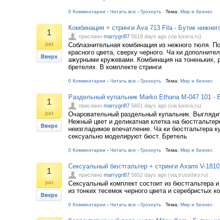
0 Комментарии
-
Читать все
-
Грохнуть
Тема:
Мир и бизнес
Комбинация + стринги Ava 713 Fila - Бутик нижнег
1
прислано
marrygri87
5619 days ago (via luxera.ru)
раз
Соблазнительная комбинация из нежного тюля. П
красного цвета, сверху черного. Ча ки дополните
Вверх
ажурными кружевами. Комбинация на тоненьких, 
бретелях. В комплекте стринги
0 Комментарии
-
Читать все
-
Грохнуть
Тема:
Мир и бизнес
Раздельный купальник Marko Ethana M-047 101 - 
1
прислано
marrygri87
5651 days ago (via luxera.ru)
раз
Очаровательный раздельный купальник. Выглядит
Нежный цвет и деликатная клетка на бюстгальтер
Вверх
неизгладимое впечатление. Ча ки бюстгальтера к
сексуально моделируют бюст. Бретель
0 Комментарии
-
Читать все
-
Грохнуть
Тема:
Мир и бизнес
Сексуальный бюстгальтер + стринги Axami V-1810 
1
прислано
marrygri87
5652 days ago (via trusishky.ru)
раз
Сексуальный комплект состоит из бюстгальтера и 
из тонких тесемок черного цвета и серебристых к
Вверх
0 Комментарии
-
Читать все
-
Грохнуть
Тема:
Мир и бизнес