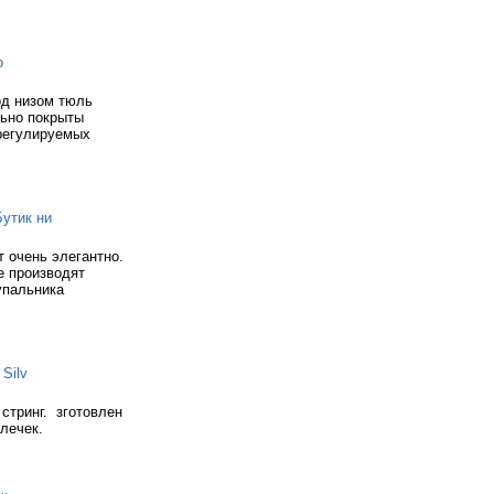
о
од низом тюль
льно покрыты
регулируемых
Бутик ни
 очень элегантно.
е производят
упальника
Silv
стринг. зготовлен
олечек.