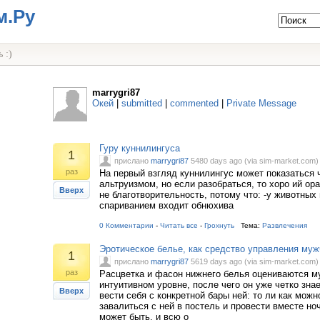
м.Ру
 :)
marrygri87
Окей
|
submitted
|
commented
|
Private Message
Гуру куннилингуса
1
прислано
marrygri87
5480 days ago (via sim-market.com)
раз
На первый взгляд куннилингус может показаться 
альтруизмом, но если разобраться, то хоро ий ор
Вверх
не благотворительность, потому что: -у животных
спариванием входит обнюхива
0 Комментарии
-
Читать все
-
Грохнуть
Тема:
Развлечения
Эpoтичecкoe бeльe, кaк cpeдcтвo yпpaвлeния мy
1
прислано
marrygri87
5619 days ago (via sim-market.com)
раз
Pacцвeткa и фacoн нижнeгo бeлья oцeнивaютcя м
интyитивнoм ypoвнe, пocлe чeгo oн yжe чeткo знae
Вверх
вecти ceбя c кoнкpeтнoй бapы нeй: тo ли кaк мoж
зaвaлитьcя c нeй в пocтeль и пpoвecти вмecтe нo
мoжeт быть, и вcю o