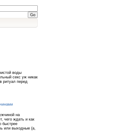
чистой воды
альный секс уж никак
 в ритуал перед
жчинaми
yжчинoй нa
т, чeгo ждaть и кaк
нo быcтpee
чь или выxoдныe (a,