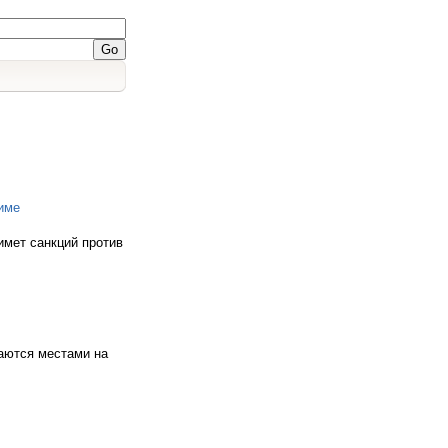
риме
имет санкций против
даются местами на