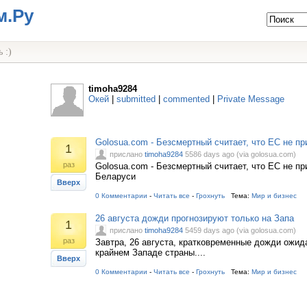
м.Ру
 :)
timoha9284
Окей
|
submitted
|
commented
|
Private Message
Golosua.com - Безсмертный считает, что ЕС не п
1
прислано
timoha9284
5586 days ago (via golosua.com)
раз
Golosua.com - Безсмертный считает, что ЕС не пр
Беларуси
Вверх
0 Комментарии
-
Читать все
-
Грохнуть
Тема:
Мир и бизнес
26 августа дожди прогнозируют только на Запа
1
прислано
timoha9284
5459 days ago (via golosua.com)
раз
Завтра, 26 августа, кратковременные дожди ожи
крайнем Западе страны....
Вверх
0 Комментарии
-
Читать все
-
Грохнуть
Тема:
Мир и бизнес