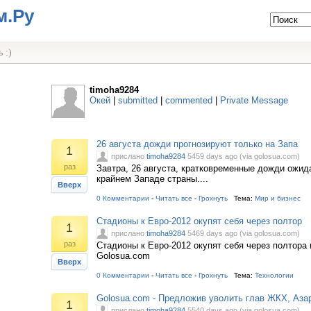
м.Ру
 :)
timoha9284
Окей
|
submitted
|
commented
|
Private Message
26 августа дожди прогнозируют только на Запа
1
прислано
timoha9284
5459 days ago (via golosua.com)
раз
Завтра, 26 августа, кратковременные дожди ожи
крайнем Западе страны....
Вверх
0 Комментарии
-
Читать все
-
Грохнуть
Тема:
Мир и бизнес
Стадионы к Евро-2012 окупят себя через полтор
1
прислано
timoha9284
5469 days ago (via golosua.com)
раз
Стадионы к Евро-2012 окупят себя через полтора
Golosua.com
Вверх
0 Комментарии
-
Читать все
-
Грохнуть
Тема:
Технологии
Golosua.com - Предложив уволить глав ЖКХ, Аза
1
прислано
timoha9284
5540 days ago (via golosua.com)