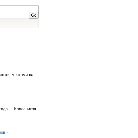
даются местами на
 года — Колесников -
ров «