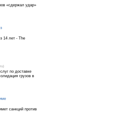
ров «сдержал удар»
ез
з 14 лет - The
ru)
слуг по доставке
солидация грузов в
риме
имет санкций против