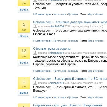
раз
Golosua.com - Предложив уволить глав ЖКХ, Аза
- эксперт
Вверх
0 Комментарии
-
Читать все
-
Грохнуть
Тема:
Мир и бизнес
Golosua.com - Гегемония доллара закончится чер
1
прислано
timoha9284
5554 days ago (via golosua.com)
раз
Golosua.com - Гегемония доллара закончится чере
Financial Times
Вверх
0 Комментарии
-
Читать все
-
Грохнуть
Тема:
Мир и бизнес
Сборные грузы из европы
12
прислано
timoha9284
5561 days ago (via ukraine-logistics.
раз
Компания Море предоставляет ирокий перечень у
товаров: доставка сборных грузов из Европы, кон
Вверх
Европе, перевозки из Европы.
0 Комментарии
-
Читать все
-
Грохнуть
Тема:
Мир и бизнес
Golosua.com - Безсмертный считает, что ЕС не п
1
прислано
timoha9284
5586 days ago (via golosua.com)
раз
Golosua.com - Безсмертный считает, что ЕС не пр
Беларуси
Вверх
0 Комментарии
-
Читать все
-
Грохнуть
Тема:
Мир и бизнес
Социальные сети. деи. Новости. Продвижение.