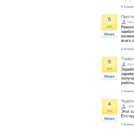
0 Комме
Просто
5
при
раз
Ремонт
наибол
Вверх
косвен
всего 
0 Комме
Trader
5
при
раз
Зарабо
зараба
Вверх
получа
работы
0 Комме
Чудеса
4
при
раз
Этот с
Его чу
Вверх
0 Комме