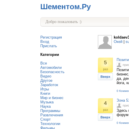
Шементом.Ру
Добро пожаловать :)
Регистрация
koldaev
Вход
Окей
|
s
Прислать
Категории
Позити
5
Все
при
Автомобили
раз
Позити
Безопасность
бизнес
Видео
Вверх
да, де
Другое
йога, 
Заработок
Игры
0 Комме
Книги
Мир и бизнес
Зона 51
Музыка
4
при
Наука
раз
Здесь 
Программы
форум 
Развлечения
Вверх
Спорт
0 Комме
Технологии
Фильмы