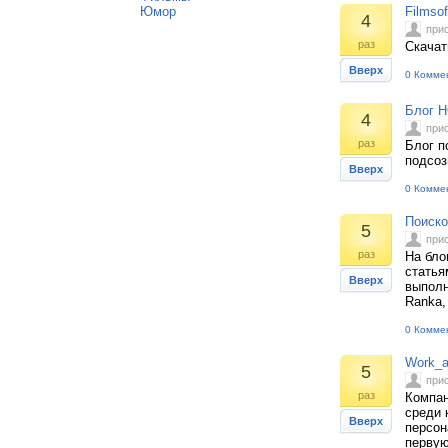
Юмор
Filmso
4
при
раз
Скачат
Вверх
0 Комме
Блог Н
4
при
раз
Блог п
подсоз
Вверх
0 Комме
Поиско
5
при
раз
На бло
статья
Вверх
выполн
Ranka,
0 Комме
Work_a
5
при
раз
Компан
среди 
Вверх
персон
первую