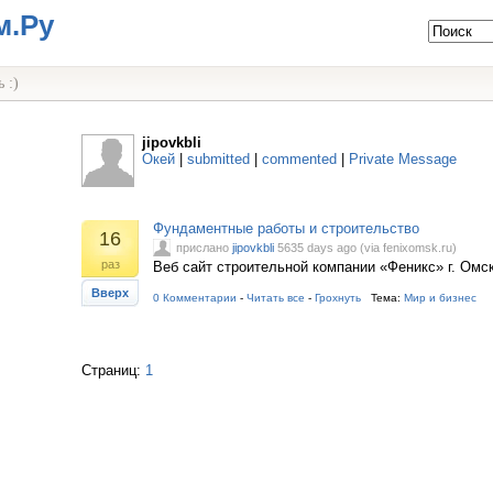
м.Ру
 :)
jipovkbli
Окей
|
submitted
|
commented
|
Private Message
Фундаментные работы и строительство
16
прислано
jipovkbli
5635 days ago (via fenixomsk.ru)
раз
Веб сайт строительной компании «Феникс» г. Омс
Вверх
0 Комментарии
-
Читать все
-
Грохнуть
Тема:
Мир и бизнес
Страниц:
1