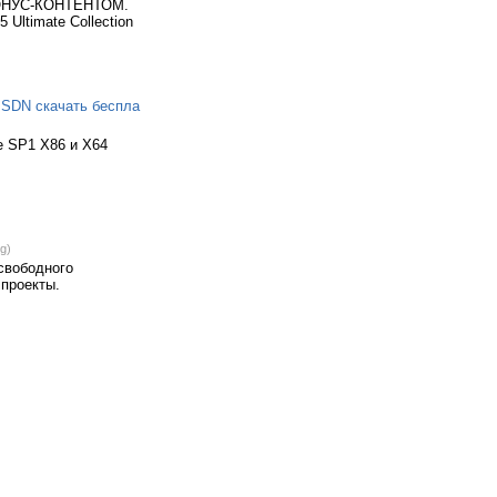
 БОНУС-КОНТЕНТОМ.
 Ultimate Collection
 MSDN скачать беспла
e SP1 X86 и X64
g)
свободного
 проекты.