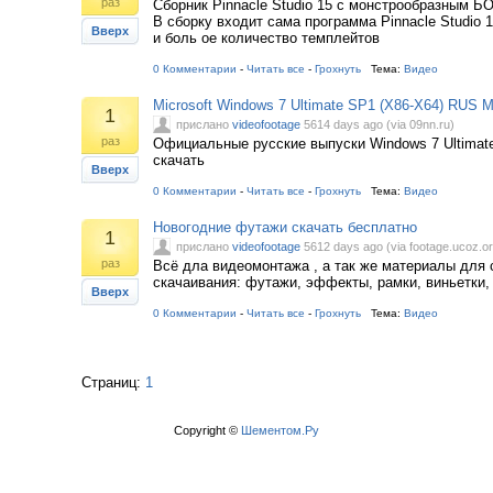
раз
Сборник Pinnacle Studio 15 с монстрообразным
В сборку входит сама программа Pinnacle Studio 15
Вверх
и боль ое количество темплейтов
0 Комментарии
-
Читать все
-
Грохнуть
Тема:
Видео
Microsoft Windows 7 Ultimate SP1 (X86-X64) RUS
1
прислано
videofootage
5614 days ago (via 09nn.ru)
раз
Официальные русские выпуски Windows 7 Ultimat
скачать
Вверх
0 Комментарии
-
Читать все
-
Грохнуть
Тема:
Видео
Новогодние футажи скачать бесплатно
1
прислано
videofootage
5612 days ago (via footage.ucoz.or
раз
Всё дла видеомонтажа , а так же материалы для 
скачаивания: футажи, эффекты, рамки, виньетки,
Вверх
0 Комментарии
-
Читать все
-
Грохнуть
Тема:
Видео
Страниц:
1
Copyright ©
Шементом.Ру