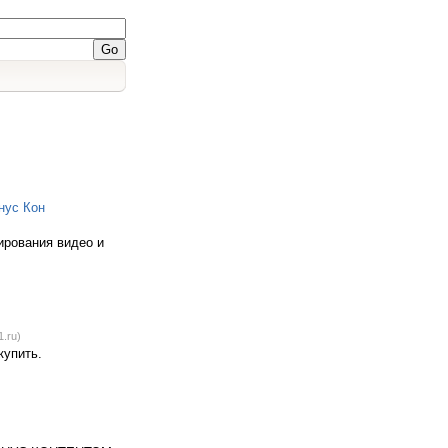
нус Кон
ирования видео и
1.ru)
купить.