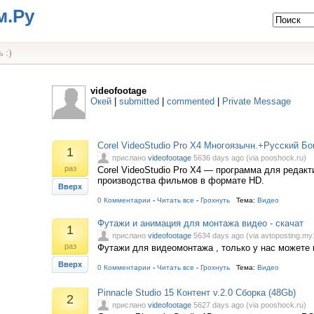
м.Ру
 :)
videofootage
Окей
|
submitted
|
commented
|
Private Message
Corel VideoStudio Pro X4 Многоязычн.+Русский Бо
1
прислано
videofootage
5636 days ago (via pooshock.ru)
раз
Corel VideoStudio Pro X4 — программа для редакт
производства фильмов в формате HD.
Вверх
0 Комментарии
-
Читать все
-
Грохнуть
Тема:
Видео
Футажи и анимация для монтажа видео - скачат
1
прислано
videofootage
5634 days ago (via avtoposting.my
раз
Футажи для видеомонтажа , только у нас можете 
Вверх
0 Комментарии
-
Читать все
-
Грохнуть
Тема:
Видео
Pinnacle Studio 15 Контент v.2.0 Сборка (48Gb)
2
прислано
videofootage
5627 days ago (via pooshock.ru)