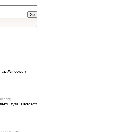
)
 там.Windows 7
ero.com)
ько "тута".Microsoft
talzones.com)