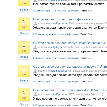
раз
Все самое луч ее только там.Программы скачать
Вверх
0 Комментарии
-
Читать все
-
Грохнуть
Тема:
Все
Все самое best только там.Софт скачать
1
прислано
sdfgdfgssssss
5565 days ago (via boyasoko.t3
раз
Убедись всегда новые demo для различных Daemon 
Вверх
0 Комментарии
-
Читать все
-
Грохнуть
Тема:
Все
Смотри самое best только тут.Driver Detective 6.4.
1
прислано
sdfgdfgssssss
5566 days ago (via cirisowa.reco
раз
Убедись всегда новые ключи для различных Daemon
Вверх
0 Комментарии
-
Читать все
-
Грохнуть
Тема:
Все
Смотри самое best только сдессс.Windows 7 Ultim
1
прислано
sdfgdfgssssss
5575 days ago (via joyosumi.web
раз
Убедись всегда свежие demo для различных Adob
Вверх
0 Комментарии
-
Читать все
-
Грохнуть
Тема:
Все
Все самое best только здесь.ero 9.4.26.0 бесплат
1
прислано
sdfgdfgssssss
5576 days ago (via labprof.ru)
раз
У нас постоянно свежие ключи для различных ero 
Вверх
0 Комментарии
-
Читать все
-
Грохнуть
Тема:
Все