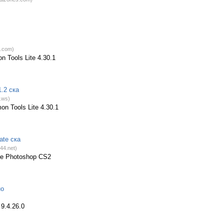
5.com)
Tools Lite 4.30.1
1.2 ска
.ws)
 Tools Lite 4.30.1
ate ска
44.net)
e Photoshop CS2
но
9.4.26.0