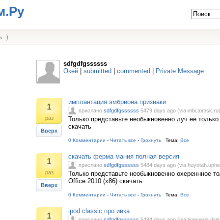
м.Ру
 :)
sdfgdfgssssss
Окей
|
submitted
|
commented
|
Private Message
имплантация эмбриона признаки
1
прислано
sdfgdfgssssss
5479 days ago (via mbi.tomsk.ru
раз
Только представьте необыкновенно луч ее только
скачать
Вверх
0 Комментарии
-
Читать все
-
Грохнуть
Тема:
Все
скачать ферма мания полная версия
1
прислано
sdfgdfgssssss
5484 days ago (via huyotah.uph
раз
Только представьте необыкновенно охереннное тол
Office 2010 (x86) скачать
Вверх
0 Комментарии
-
Читать все
-
Грохнуть
Тема:
Все
ipod classic про ивка
1
прислано
sdfgdfgssssss
5484 days ago (via tinecewa.digi