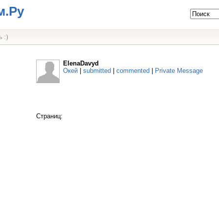
м.Ру
 :)
ElenaDavyd
Окей
|
submitted
|
commented
|
Private Message
Страниц: