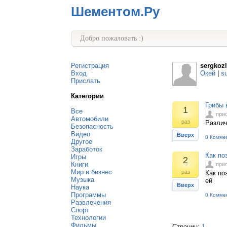
Шементом.Ру
Добро пожаловать :)
Регистрация
sergkoz
Вход
Окей
|
s
Прислать
Категории
Грибы 
1
Все
при
Автомобили
раз
Различ
Безопасность
Видео
Вверх
0 Комме
Другое
Заработок
Как по
Игры
2
Книги
при
Мир и бизнес
раз
Как по
Музыка
ей
Вверх
Наука
Программы
0 Комме
Развлечения
Спорт
Технологии
Фильмы
Страниц:
1