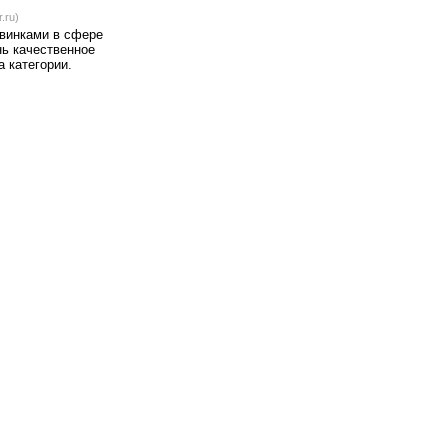
.ru)
овинками в сфере
нь качественное
 категории.