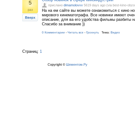
5
прислано
dimamolovvv
5619 days ago (via best-kino-obzor
раз
На на ем сайте вы можете ознакомиться с кино н
мирового кинематографа. Все новинки имеют оче
Вверх
описание, для ва его удобства фильмы разбиты на
Спасибо за внимание ))
0 Комментарии
-
Читать все
-
Грохнуть
Тема:
Видео
Страниц:
1
Copyright ©
Шементом.Ру