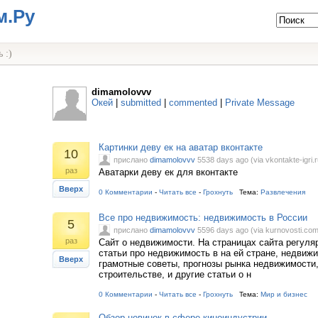
м.Ру
 :)
dimamolovvv
Окей
|
submitted
|
commented
|
Private Message
Картинки деву ек на аватар вконтакте
10
прислано
dimamolovvv
5538 days ago (via vkontakte-igri.r
раз
Аватарки деву ек для вконтакте
Вверх
0 Комментарии
-
Читать все
-
Грохнуть
Тема:
Развлечения
Все про недвижимость: недвижимость в России
5
прислано
dimamolovvv
5596 days ago (via kurnovosti.com
раз
Сайт о недвижимости. На страницах сайта регул
статьи про недвижимость в на ей стране, недвиж
Вверх
грамотные советы, прогнозы рынка недвижимости,
строительстве, и другие статьи о н
0 Комментарии
-
Читать все
-
Грохнуть
Тема:
Мир и бизнес
Обзор новинок в сфере киноиндустрии