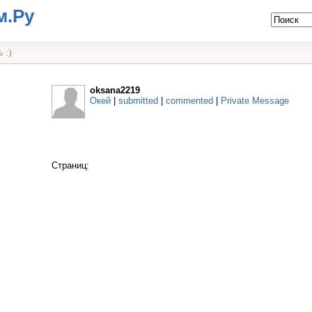
м.Ру
 :)
oksana2219
Окей
|
submitted
|
commented
|
Private Message
Страниц: