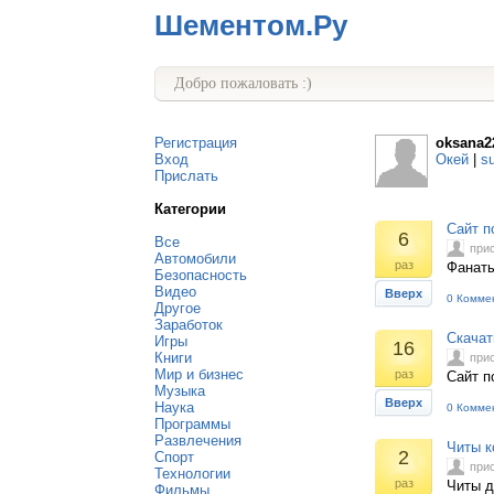
Шементом.Ру
Добро пожаловать :)
Регистрация
oksana2
Вход
Окей
|
s
Прислать
Категории
Сайт п
6
Все
при
Автомобили
раз
Фанаты
Безопасность
Видео
Вверх
0 Комме
Другое
Заработок
Скачат
Игры
16
Книги
при
Мир и бизнес
раз
Сайт п
Музыка
Вверх
Наука
0 Комме
Программы
Развлечения
Читы кс
2
Спорт
при
Технологии
раз
Читы д
Фильмы