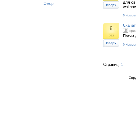
для cs
Юмор
Вверх
wallha
0 Комме
Скачат
8
при
раз
Патчи 
Вверх
0 Комме
Страниц:
1
Copy