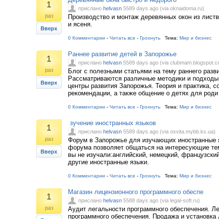
1
прислано
helvasn
5589 days ago (via oknaidoma.ru)
раз
Производство и монтаж деревянных окон из листв
и ясеня.
Вверх
0 Комментарии
-
Читать все
-
Грохнуть
Тема:
Мир и бизнес
Раннее развитие детей в Запорожье
1
прислано
helvasn
5589 days ago (via clubmam.blogspot.c
раз
Блог с полезными статьями на тему раннего разви
Рассматриваются различные методики и подходы
Вверх
центры развития Запорожья. Теория и практика, с
рекомендации, а также общение о детях для роди
0 Комментарии
-
Читать все
-
Грохнуть
Тема:
Мир и бизнес
зучение иностранных языков
1
прислано
helvasn
5589 days ago (via osvita.mybb.ks.ua)
раз
Форум в Запорожье для изучающих иностранные я
форума позволяет общаться на интересующие тем
Вверх
вы не изучали:английский, немецкий, французски
другие иностранные языки.
0 Комментарии
-
Читать все
-
Грохнуть
Тема:
Мир и бизнес
Магазин лицензионного программного обеспе
1
прислано
helvasn
5588 days ago (via legal-soft.ru)
раз
Аудит легальности программного обеспечения. Л
программного обеспечения. Продажа и установка 