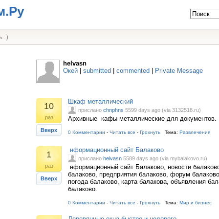
м.Ру
 :)
helvasn
Окей
|
submitted
|
commented
|
Private Message
Шкаф металлический
10
прислано
chnphns
5599 days ago (via 3132518.ru)
раз
Архивные кафы металлические для документов.
Вверх
0 Комментарии
-
Читать все
-
Грохнуть
Тема:
Развлечения
нформационный сайт Балаково
1
прислано
helvasn
5589 days ago (via mybalakovo.ru)
раз
нформационный сайт Балаково, новости балаково
балаково, предприятия балаково, форум балаково
Вверх
погода балаково, карта балакова, объявления бал
балаково.
0 Комментарии
-
Читать все
-
Грохнуть
Тема:
Мир и бизнес
Деревянные окна быстро и недорого