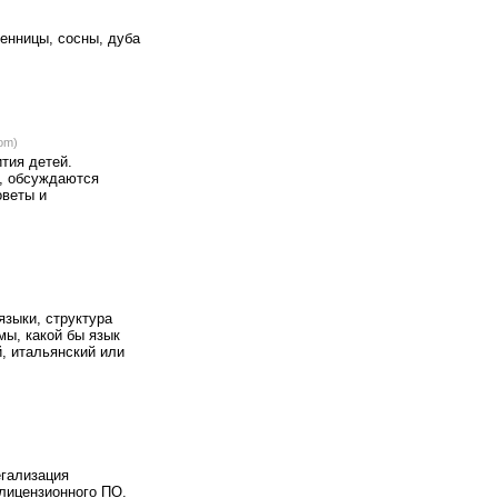
енницы, сосны, дуба
om)
тия детей.
, обсуждаются
оветы и
зыки, структура
ы, какой бы язык
й, итальянский или
егализация
лицензионного ПО.