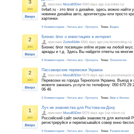
3
прислано
Musul83Den
5583 days ago (via in4art.ru)
раз
In4art.ru - это блог о дизайне, здесь можно найти 
новинки дизайна авто, архитектуры или просто к
Вверх
картинки.
0 Комментарии
-
Читать все
-
Грохнуть
Тема:
Видео
Бизнес блог о инвестициях в интернет
2
прислано
Zurbn83Aln
5581 days ago (via biznessblog.ru)
раз
Бизнес блог посвящен online играм на любой вкус
аркады и т.д. Здесь Вы найдете ответы на многие
Вверх
0 Комментарии
-
Читать все
-
Грохнуть
Тема:
Технологии
Пассажирские перевозки Украина
2
прислано
Musul83Den
5576 days ago (via passtransport.o
раз
Перевозки из города Тернополя Украина. Выезд в
можете заказать услуги по телефону: 050 670 29 
Вверх
06 46
0 Комментарии
-
Читать все
-
Грохнуть
Тема:
Мир и бизнес
Луч ие знакомства для Ростова-на-Дону
1
прислано
Musul83Den
5576 days ago (via rslove.ru)
раз
Российский сайт онлайн знакомств для жителей Р
регистрируйся и переписывайся совер енно беспл
Вверх
0 Комментарии
-
Читать все
-
Грохнуть
Тема:
Развлечения