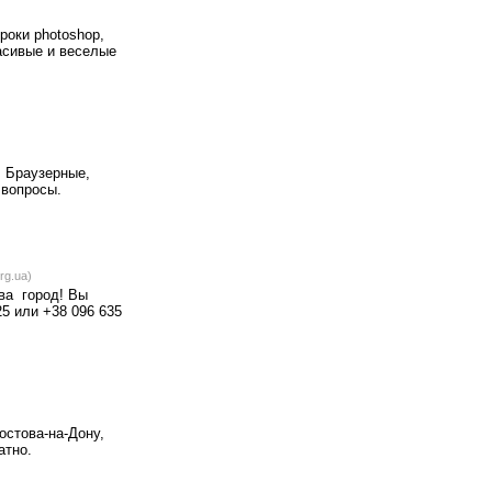
уроки photoshop,
расивые и веселые
. Браузерные,
 вопросы.
rg.ua)
 ва город! Вы
25 или +38 096 635
остова-на-Дону,
атно.