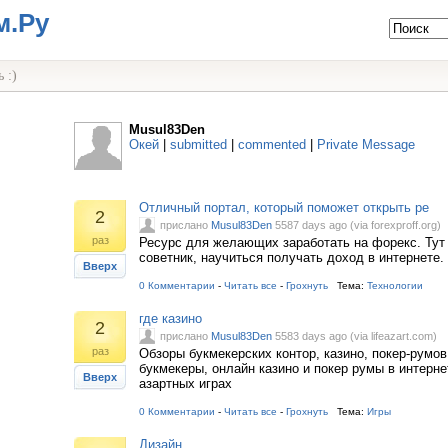
м.Ру
 :)
Musul83Den
Окей
|
submitted
|
commented
|
Private Message
Отличный портал, который поможет открыть ре
2
прислано
Musul83Den
5587 days ago (via forexproff.org)
раз
Ресурс для желающих заработать на форекс. Тут
советник, научиться получать доход в интернете.
Вверх
0 Комментарии
-
Читать все
-
Грохнуть
Тема:
Технологии
где казино
2
прислано
Musul83Den
5583 days ago (via lifeazart.com)
раз
Обзоры букмекерских контор, казино, покер-румо
букмекеры, онлайн казино и покер румы в интерне
Вверх
азартных играх
0 Комментарии
-
Читать все
-
Грохнуть
Тема:
Игры
Дизайн