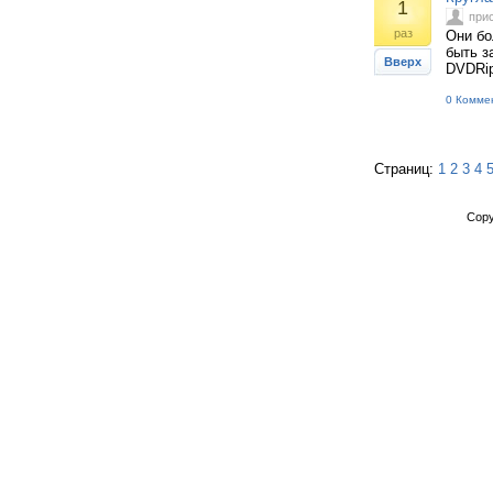
1
при
раз
Они бо
быть з
Вверх
DVDRip
0 Комме
Страниц:
1
2
3
4
Copy