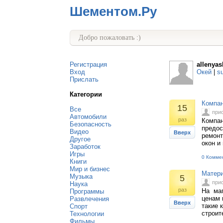
Шементом.Ру
Добро пожаловать :)
Регистрация
allenyas
Вход
Окей
|
s
Прислать
Категории
Компан
15
Все
при
Автомобили
раз
Компан
Безопасность
предос
Видео
Вверх
ремонт
Другое
окон и 
Заработок
Игры
0 Комме
Книги
Мир и бизнес
Матери
Музыка
5
при
Наука
раз
На маг
Программы
ценам 
Развлечения
Вверх
такие 
Спорт
строит
Технологии
Фильмы