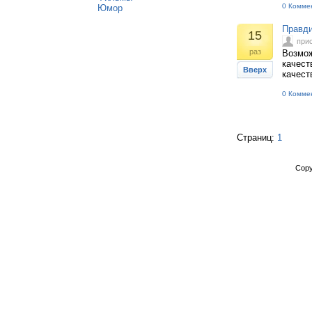
0 Комме
Юмор
Правди
15
при
раз
Возмож
качест
Вверх
качест
0 Комме
Страниц:
1
Copy