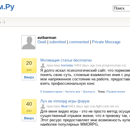
м.Ру
 :)
avibarman
Окей
|
submitted
|
commented
|
Private Message
Мотивация статьи бесплатно
20
прислано
kornslav
5453 days ago (via progressman.ru)
раз
Я долго искал психологический сайт, что пореком
понять свою суть, сложные взаимоотно ения с ро
Вверх
мое напряженное состояние на работе, предостав
взять профессиональную конс
0 Комментарии
-
Читать все
-
Грохнуть
Тема:
Развлечения
Луч ие mmorpg игры форум
40
прислано
filval
5451 days ago (via fight-club.net.ru)
раз
Для меня видео игры - это не просто метод осущ
существенный отрывок жизни, что я провожу так, 
Вверх
Этот ресурс предоставляет мне возможность куп
наиболее популярных MMORPG,