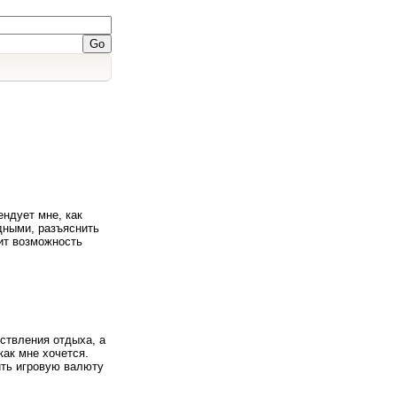
ендует мне, как
дными, разъяснить
ит возможность
ествления отдыха, а
как мне хочется.
ить игровую валюту