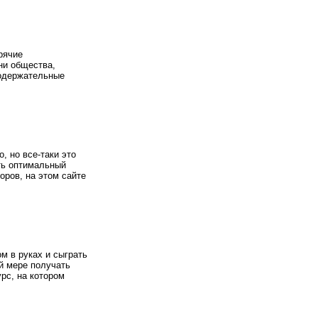
рячие
ни общества,
содержательные
, но все-таки это
ать оптимальный
оров, на этом сайте
м в руках и сыграть
й мере получать
рс, на котором