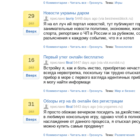
0 Комментарии
-
Читать все
-
Грохнуть
Тема:
Игры
Новости украины даром
29
прислано
lavriy
5448 days ago (via bestnewsblock.ru)
раз
Я на ел луч ий портал новостей, тут публикуют го
занимательные новости политики, экономики, жиз
Вверх
спорта, репортажи о ЧП в России и за рубежом, 
разъяснения к каждому событию, что я и хотел
0 Комментарии
-
Читать все
-
Грохнуть
Тема:
Технологии
Первый утюг онлайн бесплатно
16
прислано
filval
5447 days ago (via vbt.eurobit.ru)
раз
Встройку я, как и боль инство, приобретаю нечасто
всегда нервотрепка, поскольку так трудно отыск
Вверх
прибор в море с первого взгляда идентичных приб
я могу найти информаци
0 Комментарии
-
Читать все
-
Грохнуть
Тема:
Мир и бизнес
Обзоры игр на ds онлайн без регистрации
31
прислано
filval
5443 days ago (via yogames.ru)
раз
Я просто обожаю вечерком посидеть за джойстико
в любимую консольную игру, однако чтоб в полно
Вверх
наслаждение от данного процесса, я отыскал ресу
можно купить самые продвинут
0 Комментарии
-
Читать все
-
Грохнуть
Тема:
Развлечения