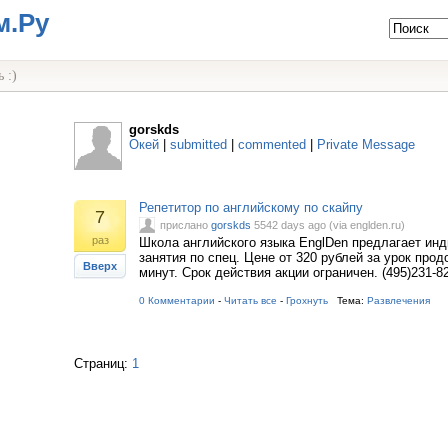
м.Ру
 :)
gorskds
Окей
|
submitted
|
commented
|
Private Message
Репетитор по английскому по скайпу
7
прислано
gorskds
5542 days ago (via englden.ru)
раз
Школа английского языка EnglDen предлагает ин
занятия по спец. Цене от 320 рублей за урок про
Вверх
минут. Срок действия акции ограничен. (495)231-8
0 Комментарии
-
Читать все
-
Грохнуть
Тема:
Развлечения
Страниц:
1