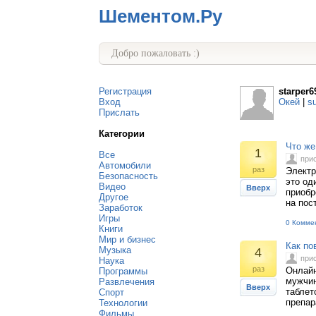
Шементом.Ру
Добро пожаловать :)
Регистрация
starper6
Вход
Окей
|
s
Прислать
Категории
Что же
1
Все
при
Автомобили
раз
Электр
Безопасность
это од
Видео
Вверх
приобр
Другое
на пос
Заработок
Игры
0 Комме
Книги
Мир и бизнес
Как по
Музыка
4
при
Наука
раз
Онлайн
Программы
мужчин
Развлечения
Вверх
таблет
Спорт
препар
Технологии
Фильмы