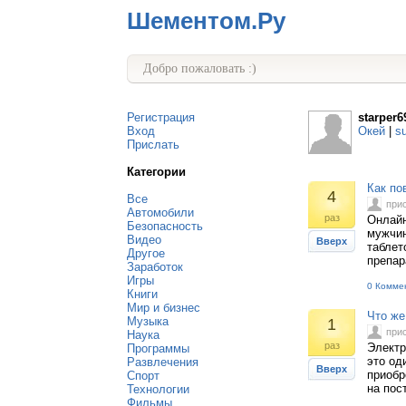
Шементом.Ру
Добро пожаловать :)
Регистрация
starper6
Вход
Окей
|
s
Прислать
Категории
Как по
4
Все
при
Автомобили
раз
Онлайн
Безопасность
мужчин
Видео
Вверх
таблет
Другое
препар
Заработок
Игры
0 Комме
Книги
Мир и бизнес
Что же
Музыка
1
при
Наука
раз
Электр
Программы
это од
Развлечения
Вверх
приобр
Спорт
на пос
Технологии
Фильмы