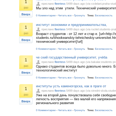
1
прислано
fleertess
5499 days ago (via vzdelani.praha-stud
раз
Мы зло над этим утили. Технический университе
Вверх
0 Комментарии
-
Читать все
-
Грохнуть
Тема:
Безопасность
институт экономики и предпринимательства,
1
прислано
fleertess
5499 days ago (via rucitel.students-pra
раз
Возраст студентов - от 12 лет и стар е. [url=http://s
students.ru/tihookeanskiy-tehnicheskiy-universitet.
Вверх
технический университет[/url]
0 Комментарии
-
Читать все
-
Грохнуть
Тема:
Безопасность
че ский государственный университет, учёба
1
прислано
fleertess
5499 days ago (via bakalar.students-pr
раз
Однако студентов всегда было довольно много. 
технологический институт
Вверх
0 Комментарии
-
Читать все
-
Грохнуть
Тема:
Безопасность
институты усть каменогорска, как в праге от
1
прислано
fleertess
5499 days ago (via stredni-skola.studen
раз
Уже на второй день почувствовала себя свободнее
легкость восприятия — без малей его напряжения
Вверх
регионального развития
0 Комментарии
-
Читать все
-
Грохнуть
Тема:
Безопасность