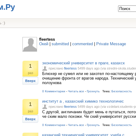
м.Ру
 :)
fleertess
Окей
|
submitted
|
commented
|
Private Message
экономический университет в праге, казахск
1
прислано
fleertess
5499 days ago (via stredni-skola.stude
раз
Блюхер не сумел или не захотел по-настоящему 
очищение фронта от врагов народа. Технический 
Вверх
ползунова
0 Комментарии
-
Читать все
-
Грохнуть
Тема:
Безопасность
институт а , казахский химико технологичес
1
прислано
fleertess
5499 days ago (via vzdelani.students-p
раз
С другой, англичанин будет мень е путаться, пото
че ским мало похожи. Че ский университет русски
Вверх
0 Комментарии
-
Читать все
-
Грохнуть
Тема:
Безопасность
казанский технический университет, учеба с