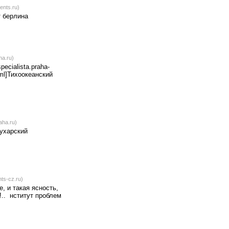
ents.ru)
т берлина
ha.ru)
pecialista.praha-
html]Тихоокеанский
aha.ru)
Бухарский
ts-cz.ru)
, и такая ясность,
!.. нститут проблем