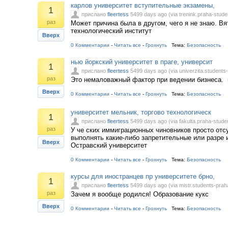
карлов университет вступительные экзамены,
1
прислано
fleertess
5499 days ago (via trenink.praha-stude
раз
Может причина была в другом, чего я не знаю. Вя
технологический институт
Вверх
0 Комментарии
-
Читать все
-
Грохнуть
Тема:
Безопасность
нью йоркский университет в праге, университ
1
прислано
fleertess
5499 days ago (via univerzita.students-
раз
Это немаловажный фактор при ведении бизнеса. 
Вверх
0 Комментарии
-
Читать все
-
Грохнуть
Тема:
Безопасность
университет мельник, торгово технологическ
1
прислано
fleertess
5499 days ago (via fakulta.praha-studen
раз
У че ских иммиграционных чиновников просто отс
выполнять какие-либо запретительные или разре 
Вверх
Остравский университет
0 Комментарии
-
Читать все
-
Грохнуть
Тема:
Безопасность
курсы для иностранцев пр университете брно,
1
прислано
fleertess
5499 days ago (via mistr.students-prah
раз
Зачем я вообще родился! Образование кукс
Вверх
0 Комментарии
-
Читать все
-
Грохнуть
Тема:
Безопасность