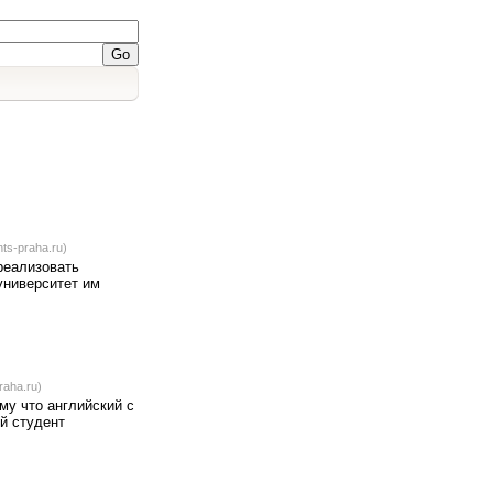
nts-praha.ru)
реализовать
университет им
raha.ru)
му что английский с
й студент