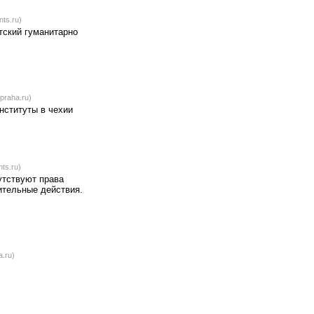
nts.ru)
тский гуманитарно
praha.ru)
нституты в чехии
ts.ru)
утствуют права
ительные действия.
a.ru)