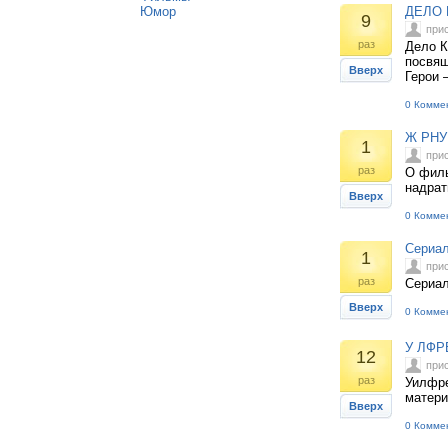
Юмор
ДЕЛО 
9
при
раз
Дело К
посвящ
Вверх
Герои 
0 Комме
Ж РНУ
1
при
раз
О филь
надрат
Вверх
0 Комме
Сериа
1
при
раз
Сериа
Вверх
0 Комме
У ЛФР
12
при
раз
Уилфре
матери
Вверх
0 Комме