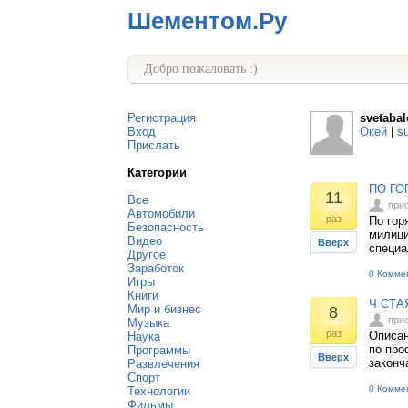
Шементом.Ру
Добро пожаловать :)
Регистрация
svetaba
Вход
Окей
|
s
Прислать
Категории
ПО ГО
11
Все
при
Автомобили
раз
По гор
Безопасность
милици
Видео
Вверх
специа
Другое
Заработок
0 Комме
Игры
Книги
Ч СТА
Мир и бизнес
8
при
Музыка
раз
Описан
Наука
по про
Программы
Вверх
законч
Развлечения
Спорт
0 Комме
Технологии
Фильмы