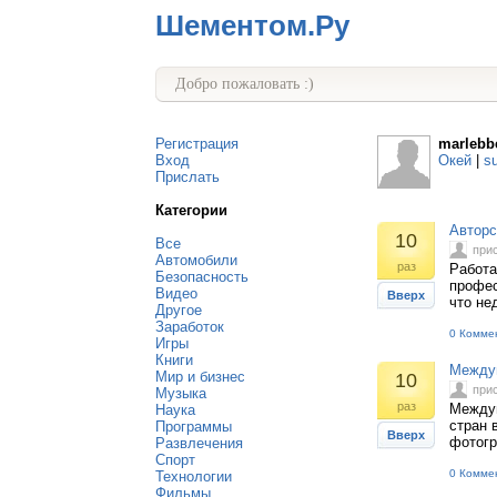
Шементом.Ру
Добро пожаловать :)
Регистрация
marlebb
Вход
Окей
|
s
Прислать
Категории
Авторс
10
Все
при
Автомобили
раз
Работа
Безопасность
профес
Видео
Вверх
что не
Другое
Заработок
0 Комме
Игры
Книги
Между
Мир и бизнес
10
при
Музыка
раз
Между
Наука
стран 
Программы
Вверх
фотог
Развлечения
Спорт
0 Комме
Технологии
Фильмы