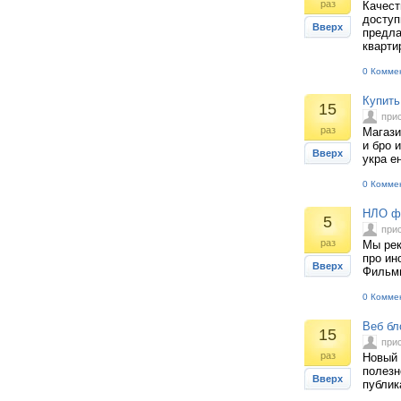
раз
Качест
доступ
Вверх
предла
кварти
0 Комме
Купить
15
при
раз
Магази
и бро 
Вверх
укра е
0 Комме
НЛО фи
5
при
раз
Мы рек
про ин
Вверх
Фильмы
0 Комме
Веб бл
15
при
раз
Новый 
полезн
Вверх
публик