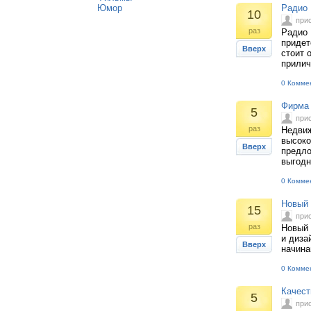
Юмор
Радио 
10
при
раз
Радио 
придет
Вверх
стоит 
прилич
0 Комме
Фирма 
5
при
раз
Недвиж
высоко
Вверх
предло
выгодн
0 Комме
Новый 
15
при
раз
Новый 
и диза
Вверх
начина
0 Комме
Качест
5
при