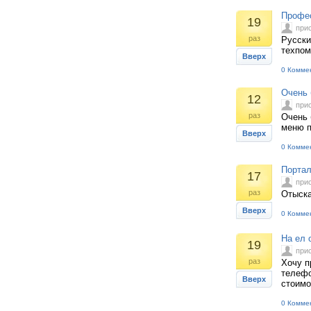
Профес
19
при
раз
Русски
техпом
Вверх
0 Комме
Очень 
12
при
раз
Очень 
меню п
Вверх
0 Комме
Портал
17
при
раз
Отыска
Вверх
0 Комме
На ел 
19
при
раз
Хочу п
телефо
Вверх
стоимо
0 Комме