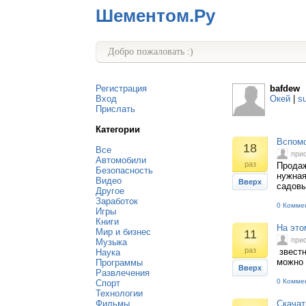
Шементом.Ру
Добро пожаловать :)
Регистрация
bafdew
Вход
Окей
|
s
Прислать
Категории
Вспомо
18
Все
при
Автомобили
раз
Продаж
Безопасность
нужная
Видео
Вверх
садовы
Другое
Заработок
0 Комме
Игры
Книги
На это
Мир и бизнес
11
при
Музыка
раз
звестн
Наука
можно 
Программы
Вверх
Развлечения
0 Комме
Спорт
Технологии
Фильмы
Скачат