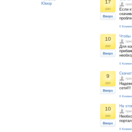
17
Юмор
при
раз
Если к
скачив
Вверх
пробле
0 Комме
Чтобы 
10
при
раз
Для ко
прибам
Вверх
необхо
0 Комме
Скачат
9
при
раз
Надежн
сети!!
Вверх
0 Комме
На это
10
при
раз
Необхо
портал
Вверх
0 Комме