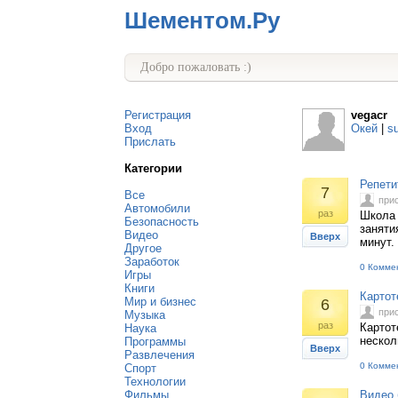
Шементом.Ру
Добро пожаловать :)
Регистрация
vegacr
Вход
Окей
|
s
Прислать
Категории
Репети
7
Все
при
Автомобили
раз
Школа 
Безопасность
заняти
Видео
Вверх
минут.
Другое
Заработок
0 Комме
Игры
Книги
Карто
Мир и бизнес
6
при
Музыка
раз
Картот
Наука
нескол
Программы
Вверх
Развлечения
0 Комме
Спорт
Технологии
Фильмы
Видео 