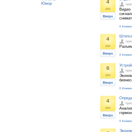
4
Юмор
при
раз
Видео 
сигнал
Вверх
снимат
0 Комме
Штепс
4
при
раз
Разъем
Вверх
0 Комме
Устрой
6
при
раз
Эконом
бизнес
Вверх
0 Комме
Опреде
4
при
раз
Анализ
гормон
Вверх
0 Комме
Эконом