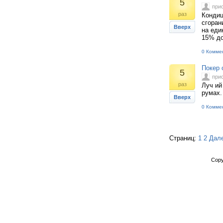
5
при
раз
Кондиц
сгоран
Вверх
на еди
15% д
0 Комме
Покер 
5
при
раз
Луч ий
румах.
Вверх
0 Комме
Страниц:
1
2
Дал
Copy