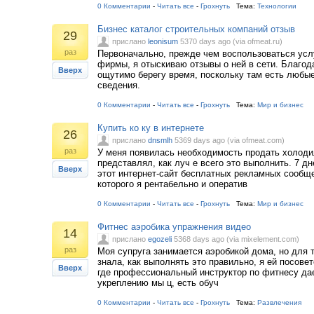
0 Комментарии
-
Читать все
-
Грохнуть
Тема:
Технологии
Бизнес каталог строительных компаний отзыв
29
прислано
leonisum
5370 days ago (via ofmeat.ru)
раз
Первоначально, прежде чем воспользоваться усл
фирмы, я отыскиваю отзывы о ней в сети. Благод
Вверх
ощутимо берегу время, поскольку там есть любы
сведения.
0 Комментарии
-
Читать все
-
Грохнуть
Тема:
Мир и бизнес
Купить ко ку в интернете
26
прислано
dnsmlh
5369 days ago (via ofmeat.com)
раз
У меня появилась необходимость продать холодил
представлял, как луч е всего это выполнить. 7 дн
Вверх
этот интернет-сайт бесплатных рекламных сообщ
которого я рентабельно и оператив
0 Комментарии
-
Читать все
-
Грохнуть
Тема:
Мир и бизнес
Фитнес аэробика упражнения видео
14
прислано
egozeli
5368 days ago (via mixelement.com)
раз
Моя супруга занимается аэробикой дома, но для т
знала, как выполнять это правильно, я ей посовет
Вверх
где профессиональный инструктор по фитнесу да
укреплению мы ц, есть обуч
0 Комментарии
-
Читать все
-
Грохнуть
Тема:
Развлечения