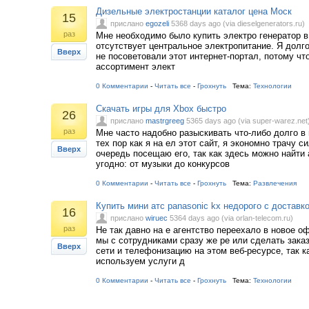
Дизельные электростанции каталог цена Моск
15
прислано
egozeli
5368 days ago (via dieselgenerators.ru)
раз
Мне необходимо было купить электро генератор в
отсутствует центральное электропитание. Я долго
Вверх
не посоветовали этот интернет-портал, потому чт
ассортимент элект
0 Комментарии
-
Читать все
-
Грохнуть
Тема:
Технологии
Скачать игры для Xbox быстро
26
прислано
mastrgreeg
5365 days ago (via super-warez.net
раз
Мне часто надобно разыскивать что-либо долго в 
тех пор как я на ел этот сайт, я экономно трачу с
Вверх
очередь посещаю его, так как здесь можно найти 
угодно: от музыки до конкурсов
0 Комментарии
-
Читать все
-
Грохнуть
Тема:
Развлечения
Купить мини атс panasonic kx недорого с доставк
16
прислано
wiruec
5364 days ago (via orlan-telecom.ru)
раз
Не так давно на е агентство переехало в новое 
мы с сотрудниками сразу же ре или сделать зака
Вверх
сети и телефонизацию на этом веб-ресурсе, так к
используем услуги д
0 Комментарии
-
Читать все
-
Грохнуть
Тема:
Технологии