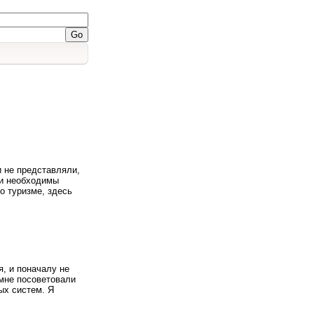
и не представляли,
ли необходимы
о туризме, здесь
, и поначалу не
 мне посоветовали
ых систем. Я