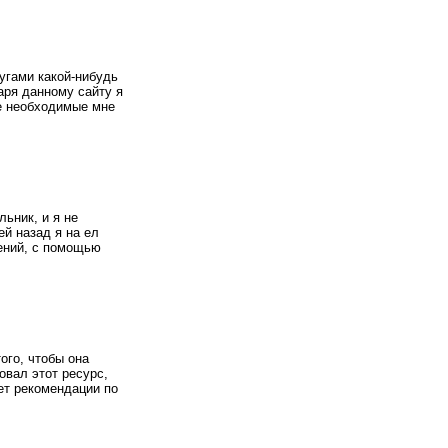
угами какой-нибудь
аря данному сайту я
е необходимые мне
ьник, и я не
ей назад я на ел
ений, с помощью
ого, чтобы она
овал этот ресурс,
ет рекомендации по