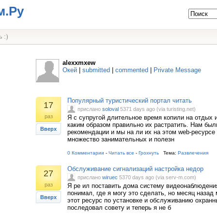
м.Ру
 :)
alexxmxew
Окей
|
submitted
|
commented
|
Private Message
Популярный туристический портал читать
17
прислано
soloval
5371 days ago (via turisting.net)
раз
Я с супругой длительное время копили на отдых 
каким образом правильно их растратить. Нам бы
Вверх
рекомендации и мы на ли их на этом web-ресурсе 
множество занимательных и полезн
0 Комментарии
-
Читать все
-
Грохнуть
Тема:
Развлечения
Обслуживание сигнализаций настройка недор
27
прислано
wiruec
5370 days ago (via serv-m.com)
раз
Я ре ил поставить дома систему видеонаблюдения
понимал, где я могу это сделать, но месяц назад
Вверх
этот ресурс по установке и обслуживанию охранн
последовал совету и теперь я не б