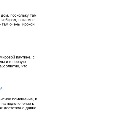
 дом, поскольку там
 избирал, пока мне
о там очень ирокой
)
мировой паутине, с
илы и в первую
абсолютно, что
ой
офисное помещение, и
з на подключение к
ак достаточно давно