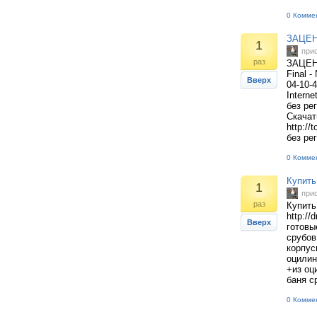
0 Комме
ЗАЦЕН
1
при
раз
ЗАЦЕН
Final -
Вверх
04-10-
Interne
без ре
Скачат
http://
без рег
0 Комме
Купить
1
при
раз
Купить
http://
Вверх
готовы
срубов
корпус
оцилин
+из оц
баня с
0 Комме