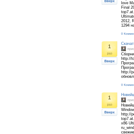
Вверх
love M
Final 2
top7.a
Ultima
2012, R
1294 
0 Комме
Скачат
1
при
раз
Сборни
http://
Вверх
Програ
Програ
http://
обновл
0 Комме
Новейш
1
при
раз
Новейш
Window
Вверх
http:/
top7.
x86 Ul
ru_win
свежие