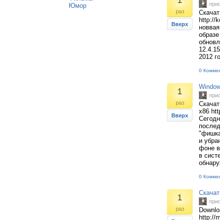
1
при
Юмор
раз
Скачат
http:/
Вверх
новвая
образе
обновл
12.4.1
2012 г
0 Комме
Window
1
при
раз
Скачат
x86 ht
Вверх
Сегодн
послед
"фишка
и убра
фоне в
в сист
обнару
0 Комме
Скачат
1
при
раз
Downlo
http://