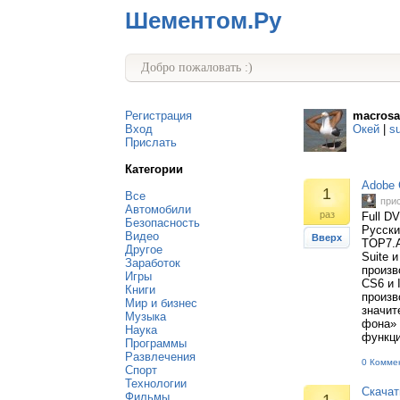
Шементом.Ру
Добро пожаловать :)
Регистрация
macrosa
Вход
Окей
|
s
Прислать
Категории
Adobe C
1
Все
при
Автомобили
раз
Full DV
Безопасность
Русский
Видео
Вверх
TOP7.A
Другое
Suite 
Заработок
произв
Игры
CS6 и 
Книги
произв
Мир и бизнес
значит
Музыка
фона» 
Наука
функци
Программы
Развлечения
0 Комме
Спорт
Технологии
Скачат
Фильмы