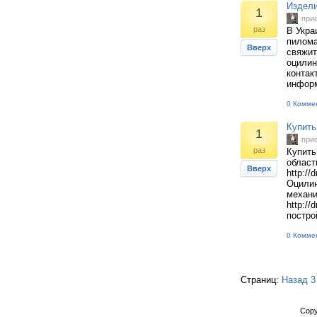
Издели
1
при
раз
В Укра
пиломат
Вверх
свяжит
оцилин
контак
информ
0 Комме
Купить
1
при
раз
Купить
област
Вверх
http://
Оцилин
механи
http:/
постро
0 Комме
Страниц:
Назад
3
Copy