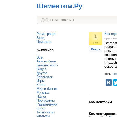
Шементом.Ру
Добро пожаловать :)
Регистрация
Как сде
1
Вход
прислан
Прислать
раз
Эффект
радующе
Категории
Вверх
результ
капитал
Все
спальни
Автомобили
http://
Безопасность
секрета
Видео
Другое
Тема:
Тех
Заработок
Игры
Книги
Мир и бизнес
Музыка
Наука
Программы
Комментарии
Развлечения
Спорт
Технологии
Комментироват
Фильмы