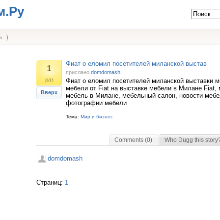
м.Ру
 :)
Фиат о еломил посетителей миланской выстав
1
прислано
domdomash
раз
Фиат о еломил посетителей миланской выставки 
мебели от Fiat на выставке мебели в Милане Fiat, 
Вверх
мебель в Милане, мебельный салон, новости мебе
фотографии мебели
Тема:
Мир и бизнес
Comments (0)
Who Dugg this story
domdomash
Страниц:
1