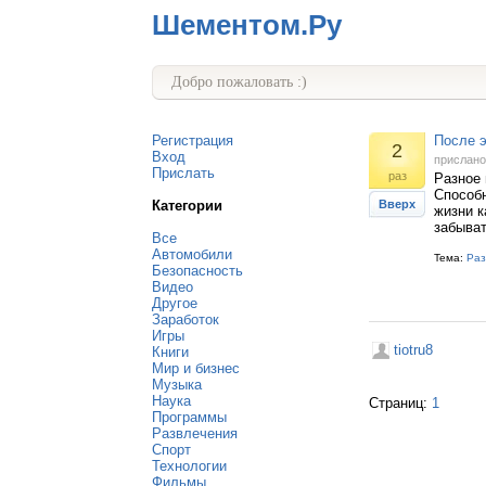
Шементом.Ру
Добро пожаловать :)
Регистрация
После э
2
Вход
прислан
Прислать
раз
Разное 
Способн
Категории
Вверх
жизни к
забыват
Все
Автомобили
Тема:
Раз
Безопасность
Видео
Другое
Заработок
Игры
tiotru8
Книги
Мир и бизнес
Музыка
Наука
Страниц:
1
Программы
Развлечения
Спорт
Технологии
Фильмы