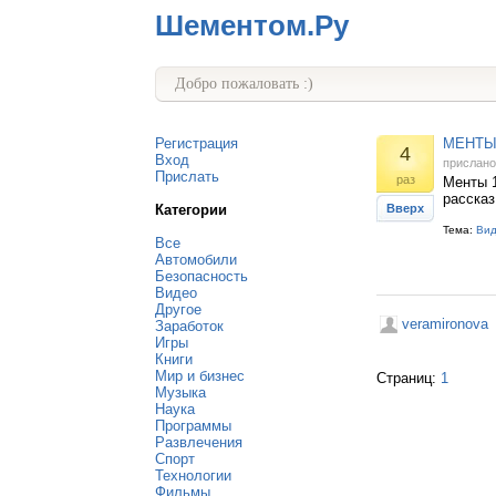
Шементом.Ру
Добро пожаловать :)
Регистрация
МЕНТЫ 
4
Вход
прислан
Прислать
раз
Менты 1
рассказ
Категории
Вверх
Тема:
Ви
Все
Автомобили
Безопасность
Видео
Другое
veramironova
Заработок
Игры
Книги
Мир и бизнес
Страниц:
1
Музыка
Наука
Программы
Развлечения
Спорт
Технологии
Фильмы