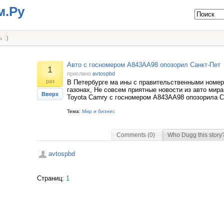
м.Ру
 :)
Авто с госномером А843АА98 опозорил Санкт-Пет
1
прислано
avtospbd
раз
В Петербурге ма ины с правительственными номер
газонах, Не совсем приятные новости из авто мира
Вверх
Toyota Camry с госномером А843АА98 опозорила С
Тема:
Мир и бизнес
Comments (0)
Who Dugg this story
avtospbd
Страниц:
1