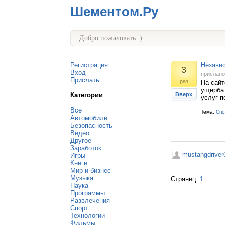
Шементом.Ру
Добро пожаловать :)
Регистрация
Независ
3
Вход
прислан
Прислать
раз
На сай
ущерба 
Категории
Вверх
услуг п
Все
Тема:
Спо
Автомобили
Безопасность
Видео
Другое
Заработок
mustangdriver
Игры
Книги
Мир и бизнес
Музыка
Страниц:
1
Наука
Программы
Развлечения
Спорт
Технологии
Фильмы