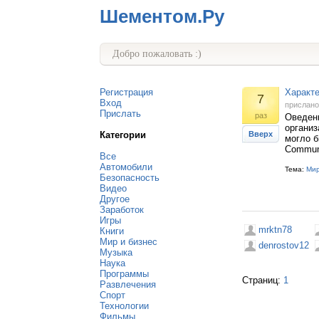
Шементом.Ру
Добро пожаловать :)
Регистрация
Характ
7
Вход
прислан
Прислать
раз
Оведени
организ
Категории
Вверх
могло б
Commun
Все
Автомобили
Тема:
Мир
Безопасность
Видео
Другое
Заработок
Игры
mrktn78
Книги
Мир и бизнес
denrostov12
Музыка
Наука
Программы
Страниц:
1
Развлечения
Спорт
Технологии
Фильмы