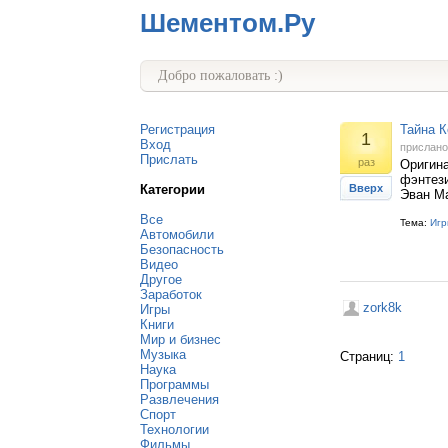
Шементом.Ру
Добро пожаловать :)
Регистрация
Тайна К
1
Вход
прислан
Прислать
раз
Оригина
фэнтези
Категории
Вверх
Эван Ма
Все
Тема:
Игр
Автомобили
Безопасность
Видео
Другое
Заработок
zork8k
Игры
Книги
Мир и бизнес
Музыка
Страниц:
1
Наука
Программы
Развлечения
Спорт
Технологии
Фильмы