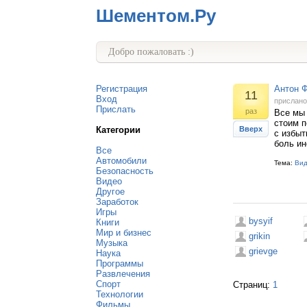
Шементом.Ру
Добро пожаловать :)
Регистрация
Антон 
11
Вход
прислан
Прислать
раз
Все мы 
стоим п
Категории
Вверх
с избы
боль ин
Все
Автомобили
Тема:
Ви
Безопасность
Видео
Другое
Заработок
Игры
bysyif
Книги
Мир и бизнес
grikin
Музыка
grievge
Наука
Программы
Развлечения
Спорт
Страниц:
1
Технологии
Фильмы