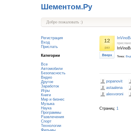
Шементом.Ру
Добро пожаловать :)
Регистрация
InVinoB
12
Вход
прислан
Прислать
раз
InVinoB
Категории
Вверх
Тема:
Ви
Все
Автомобили
Безопасность
Видео
popanovit
Другое
Заработок
astaalena
Игры
alexvoroni
Книги
Мир и бизнес
Музыка
Наука
Страниц:
1
Программы
Развлечения
Спорт
Технологии
Фильмы