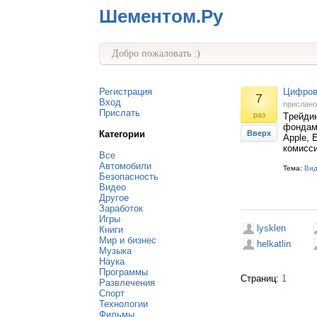
Шементом.Ру
Добро пожаловать :)
Регистрация
Цифров
7
Вход
прислан
Прислать
раз
Tрейдин
фондам,
Категории
Вверх
Apple, 
комисси
Все
Автомобили
Тема:
Ви
Безопасность
Видео
Другое
Заработок
Игры
lysklen
Книги
Мир и бизнес
helkatlin
Музыка
Наука
Программы
Страниц:
1
Развлечения
Спорт
Технологии
Фильмы