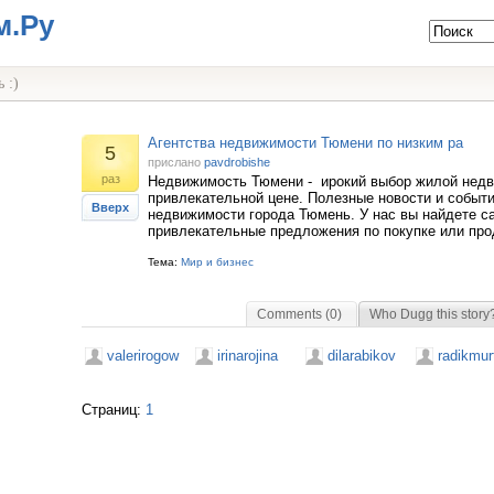
м.Ру
 :)
Агентства недвижимости Тюмени по низким ра
5
прислано
pavdrobishe
раз
Недвижимость Тюмени - ирокий выбор жилой нед
привлекательной цене. Полезные новости и событ
Вверх
недвижимости города Тюмень. У нас вы найдете с
привлекательные предложения по покупке или пр
Тема:
Мир и бизнес
Comments (0)
Who Dugg this story
valerirogow
irinarojina
dilarabikov
radikmur
Страниц:
1