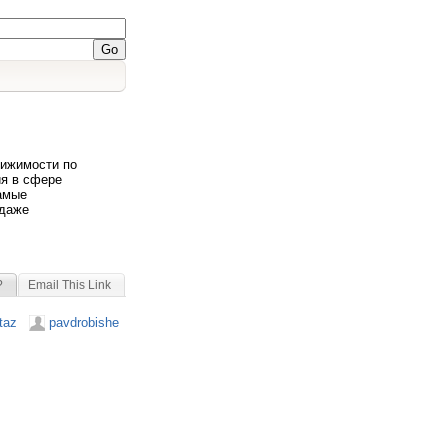
вижимости по
ия в сфере
амые
одаже
?
Email This Link
taz
pavdrobishe