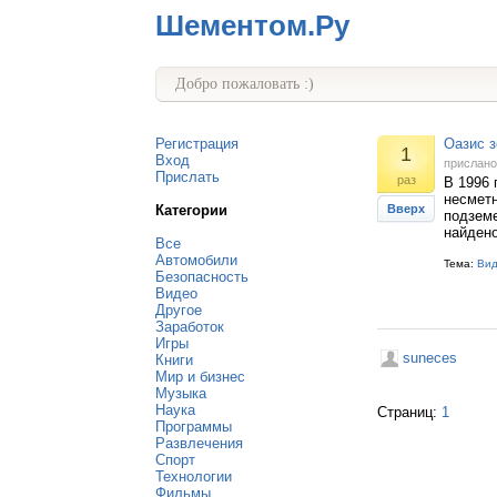
Шементом.Ру
Добро пожаловать :)
Регистрация
Оазис з
1
Вход
прислан
Прислать
раз
В 1996 
несметн
Категории
Вверх
подземе
найдено
Все
Автомобили
Тема:
Ви
Безопасность
Видео
Другое
Заработок
Игры
suneces
Книги
Мир и бизнес
Музыка
Наука
Страниц:
1
Программы
Развлечения
Спорт
Технологии
Фильмы