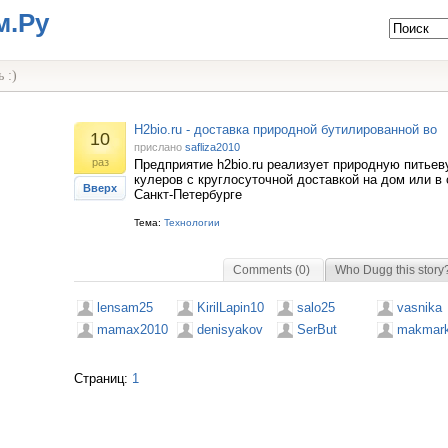
м.Ру
 :)
H2bio.ru - доставка природной бутилированной во
10
прислано
safliza2010
раз
Предприятие h2bio.ru реализует природную питье
кулеров с круглосуточной доставкой на дом или в
Вверх
Санкт-Петербурге
Тема:
Технологии
Comments (0)
Who Dugg this story
lensam25
KirilLapin10
salo25
vasnika
mamax2010
denisyakov
SerBut
makmar
Страниц:
1