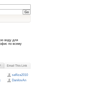
вую воду для
 офис по всему
?
Email This Link
safliza2010
k
DanilovAn