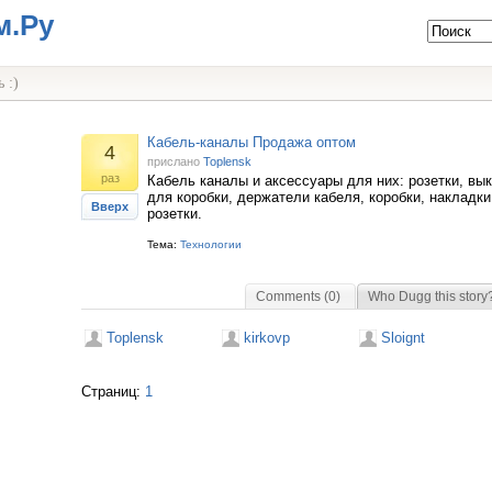
м.Ру
 :)
Кабель-каналы Продажа оптом
4
прислано
Toplensk
раз
Кабель каналы и аксессуары для них: розетки, вы
для коробки, держатели кабеля, коробки, накладки
Вверх
розетки.
Тема:
Технологии
Comments (0)
Who Dugg this story
Toplensk
kirkovp
Sloignt
Страниц:
1