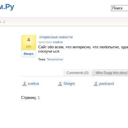
м.Ру
 :)
нтересные новости
4
прислано
soekra
раз
Сайт обо всем, что интересно, что любопытно, од
соскучи ься.
Вверх
Тема:
Технологии
Comments (0)
Who Dugg this story
soekra
Sloignt
paskavol
Страниц:
1