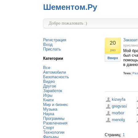
Шементом.Ру
Добро пожаловать :)
Регистрация
Заказат
20
Вход
прислан
Прислать
раз
Мой бра
был сча
Категории
Вверх
помощью
в данно
Все
Автомобили
Тема:
Раз
Безопасность
Видео
Другое
Заработок
Игры
kizwyfa
Книги
Мир и бизнес
gregvasi
Музыка
morbor
Наука
Программы
menolg
Развлечения
Спорт
Технологии
Страниц:
1
Фильмы